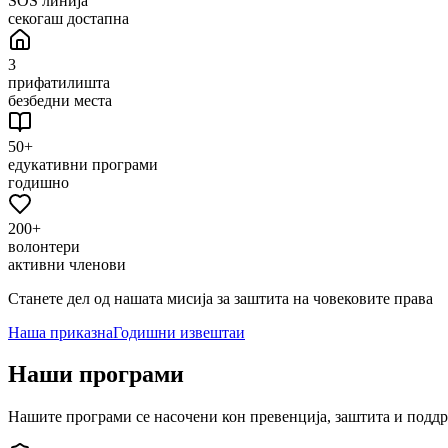
SOS линија
секогаш достапна
3
прифатилишта
безбедни места
50+
едукативни програми
годишно
200+
волонтери
активни членови
Станете дел од нашата мисија за заштита на човековите права
Наша приказна
Годишни извештаи
Наши програми
Нашите програми се насочени кон превенција, заштита и подд