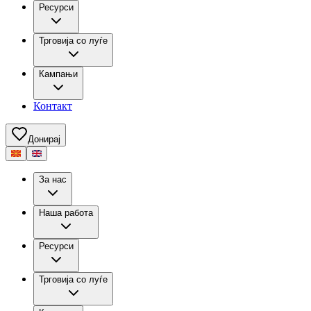
Ресурси
Трговија со луѓе
Кампањи
Контакт
Донирај
За нас
Наша работа
Ресурси
Трговија со луѓе