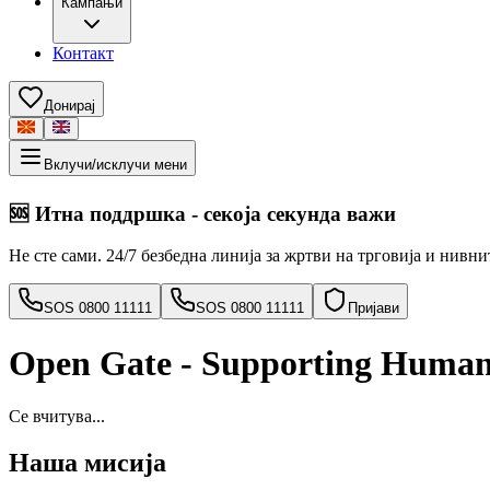
Кампањи
Контакт
Донирај
Вклучи/исклучи мени
🆘
Итна поддршка - секоја секунда важи
Не сте сами. 24/7 безбедна линија за жртви на трговија и нивн
SOS 0800 11111
SOS 0800 11111
Пријави
Open Gate - Supporting Human 
Се вчитува...
Наша мисија