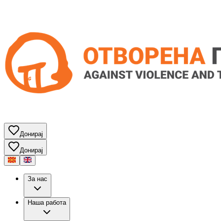
Донирај
Донирај
За нас
Наша работа